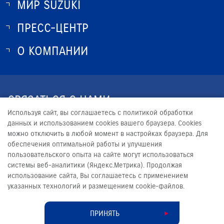
МИР SUZUKI
ПРЕСС-ЦЕНТР
О SUZUKI
ИСТОРИЯ SUZUKI
О КОМПАНИИ
НОВОСТИ
ПРОГРАММА ЛОЯЛЬНОСТИ
О КОМПАНИИ
НАША КОМАНДА
СВЯЗАТЬСЯ С НАМИ
КОНТАКТЫ
Используя сайт, вы соглашаетесь с политикой обработки
+7 (8652) 57-17-17
ЮРИДИЧЕСКАЯ ИНФОРМАЦИЯ
данных и использованием cookies вашего браузера. Cookies
можно отключить в любой момент в настройках браузера. Для
SUZUKI@DVARIS.RU
обеспечения оптимальной работы и улучшения
пользовательского опыта на сайте могут использоваться
системы веб-аналитики (Яндекс.Метрика). Продолжая
использование сайта, Вы соглашаетесь с применением
указанных технологий и размещением cookie-файлов.
© 2026
ДВАРИС МОТОРС
Сделано в ПЕРКС
ПРИНЯТЬ