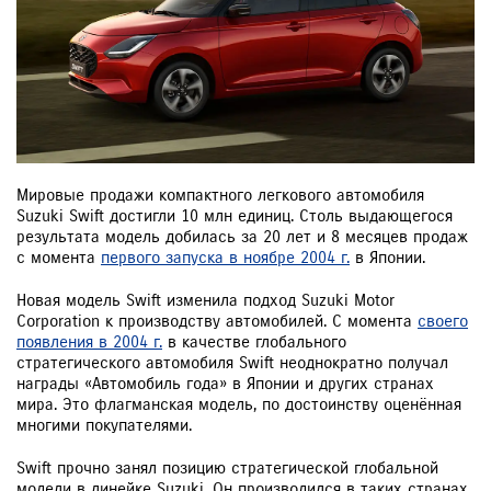
ЗАКАЗАТЬ ЗВОНОК
Мировые продажи компактного легкового автомобиля
Suzuki Swift достигли 10 млн единиц. Столь выдающегося
результата модель добилась за 20 лет и 8 месяцев продаж
с момента
первого запуска в ноябре 2004 г.
в Японии.
Новая модель Swift изменила подход Suzuki Motor
Corporation к производству автомобилей. С момента
своего
появления в 2004 г.
в качестве глобального
стратегического автомобиля Swift неоднократно получал
награды «Автомобиль года» в Японии и других странах
мира. Это флагманская модель, по достоинству оценённая
многими покупателями.
Swift прочно занял позицию стратегической глобальной
модели в линейке Suzuki. Он производился в таких странах,