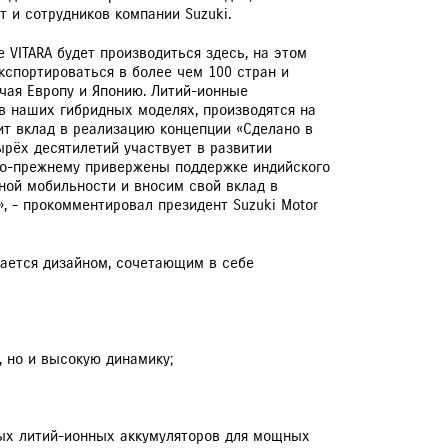
т и сотрудников компании Suzuki.
 VITARA будет производиться здесь, на этом
экспортироваться в более чем 100 стран и
ючая Европу и Японию. Литий-ионные
в наших гибридных моделях, производятся на
ит вклад в реализацию концепции «Сделано в
ырёх десятилетий участвует в развитии
ЕРВИСНЫЕ КАМПАНИИ
по-прежнему привержены поддержке индийского
чной мобильности и вносим свой вклад в
, - прокомментировал президент Suzuki Motor
чается дизайном, сочетающим в себе
 но и высокую динамику;
ьных литий-ионных аккумуляторов для мощных