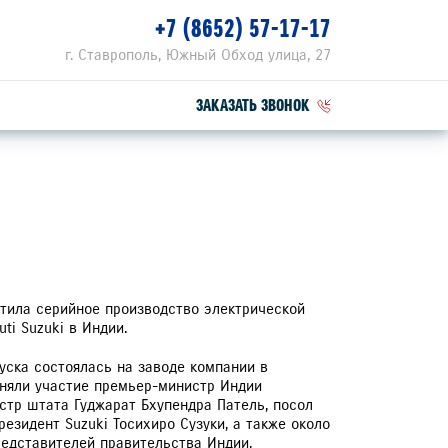
+7 (8652) 57-17-17
г. Ставрополь, Южный Обход улица, 27
ЗАКАЗАТЬ ЗВОНОК
ПЕЦПРЕДЛОЖЕНИЯ
РВИСНЫЕ АКЦИИ
ZUKI ПРИВИЛЕГИЯ 3+
устила серийное производство электрической
uti Suzuki в Индии.
уска состоялась на заводе компании в
иняли участие премьер-министр Индии
стр штата Гуджарат Бхупендра Патель, посол
резидент Suzuki Тосихиро Сузуки, а также около
редставителей правительства Индии,