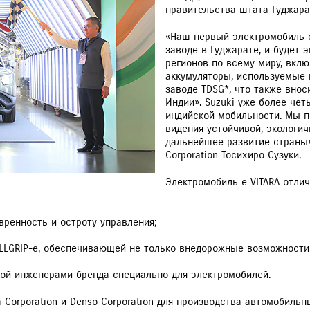
правительства штата Гуджара
«Наш первый электромобиль e
заводе в Гуджарате, и будет 
регионов по всему миру, вкл
аккумуляторы, используемые 
заводе TDSG*, что также внос
Индии». Suzuki уже более чет
VITARA
JIMNY
РАССЧИТАТЬ ТО
С
индийской мобильности. Мы 
видения устойчивой, экологи
дальнейшее развитие страны»
Corporation Тосихиро Сузуки.
Электромобиль e VITARA отли
ренность и остроту управления;
LLGRIP-e, обеспечивающей не только внедорожные возможности,
ной инженерами бренда специально для электромобилей.
ba Corporation и Denso Corporation для производства автомобил