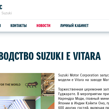
С
 Suzuki
И
КОНТАКТЫ
НОВОСТИ
ЛИЧНЫЙ КАБИНЕТ
ЗАПЧАСТИ И АКСЕССУАРЫ
НАША КОМАНДА
С
ОДСТВО SUZUKI E VITARA
ОРИГИНАЛЬНЫЕ ЗАПЧАСТИ
СЕ
ПРОДУКЦИЯ SUZUTEC
SU
Suzuki Motor Corporation зап
модели e Vitara на заводе Mar
КУЗОВНЫЕ ЗАПЧАСТИ И РЕМОНТ
Торжественная церемония зап
Гуджарате. В мероприятии пр
УЗНАТЬ СТОИМОСТЬ ДЕТАЛИ
Нарендра Моди, главный мини
Японии в Индии Кэйити Оно, п
600 других гостей, включая п