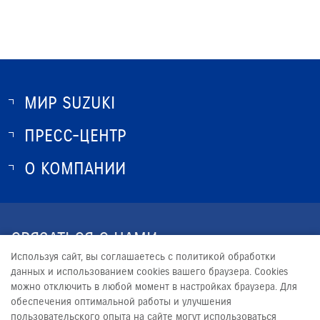
МИР SUZUKI
ПРЕСС-ЦЕНТР
О SUZUKI
ИСТОРИЯ SUZUKI
О КОМПАНИИ
НОВОСТИ
ПРОГРАММА ЛОЯЛЬНОСТИ
О КОМПАНИИ
НАША КОМАНДА
СВЯЗАТЬСЯ С НАМИ
КОНТАКТЫ
Используя сайт, вы соглашаетесь с политикой обработки
+7 (8652) 57-17-17
ЮРИДИЧЕСКАЯ ИНФОРМАЦИЯ
данных и использованием cookies вашего браузера. Cookies
можно отключить в любой момент в настройках браузера. Для
SUZUKI@DVARIS.RU
обеспечения оптимальной работы и улучшения
пользовательского опыта на сайте могут использоваться